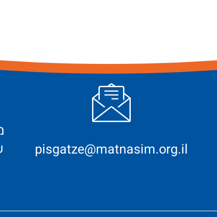
ש
pisgatze@matnasim.org.il