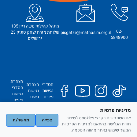
מינהל קהילתי משה דיין 135
02-
שלוחת מזרח יצחק טוניק 23
pisgatze@matnasim.org.il
5848900
ירושלים
הצהרת
הסדרי
הצהרת
הסדרי
נגישות
נגישות
נגישות
פיזיים
באתר
פיזיים
מדיניות פרטיות
כל הזכויות שמורות
אנו משתמשים בקבצי cookies לשיפור
צפייה
מאשר/ת
אתריקס בניית אתרים
חוויית הגלישה בהתאם למדיניות הפרטיות.
המשך שימוש באתר מהווה הסכמה.
מדיניות הפרטיות