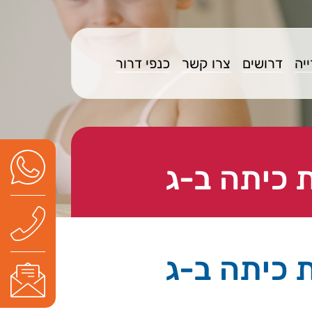
יה
דרושים
צרו קשר
כנפי דרור
 כיתה ב-ג
 כיתה ב-ג