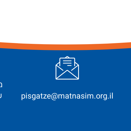
ש
pisgatze@matnasim.org.il