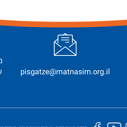
ש
pisgatze@matnasim.org.il