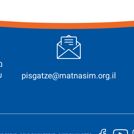
ש
pisgatze@matnasim.org.il