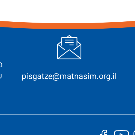
ש
pisgatze@matnasim.org.il