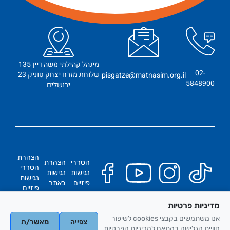
מינהל קהילתי משה דיין 135
02-
שלוחת מזרח יצחק טוניק 23
pisgatze@matnasim.org.il
5848900
ירושלים
הצהרת
הסדרי
הצהרת
הסדרי
נגישות
נגישות
נגישות
פיזיים
באתר
פיזיים
מדיניות פרטיות
כל הזכויות שמורות
אנו משתמשים בקבצי cookies לשיפור
צפייה
מאשר/ת
אתריקס בניית אתרים
חוויית הגלישה בהתאם למדיניות הפרטיות.