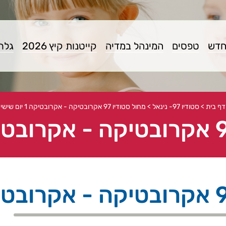
חדש
טפסים
המינהל במדיה
קייטנות קיץ 2026
גלרי
דף בית
>
סטודיו 97- נינאל
>
מחול סטודיו 97 אקרובטיקה - אקרובטיקה 1 יום שישי