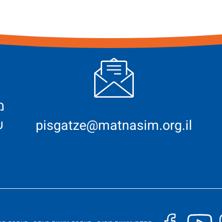
ש
pisgatze@matnasim.org.il