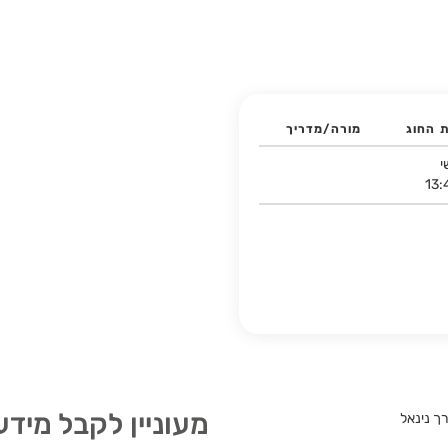
ת החוג
מורה/מדריך
י
13: