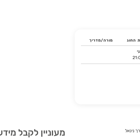
ת החוג
מורה/מדריך
י
21: