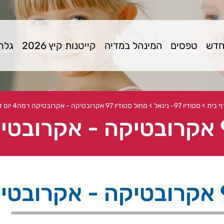
חדש
טפסים
המינהל במדיה
קייטנות קיץ 2026
גלרי
ף בית
>
סטודיו 97- נינאל
>
מחול סטודיו 97 אקרובטיקה - אקרובטיקה רמה4 יום ד