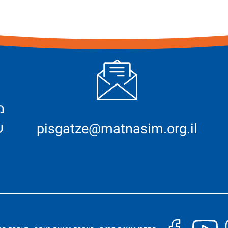
ש
pisgatze@matnasim.org.il