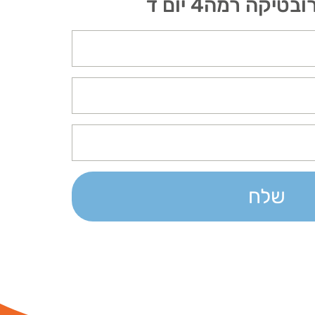
קה רמה4 יום ד
שלח