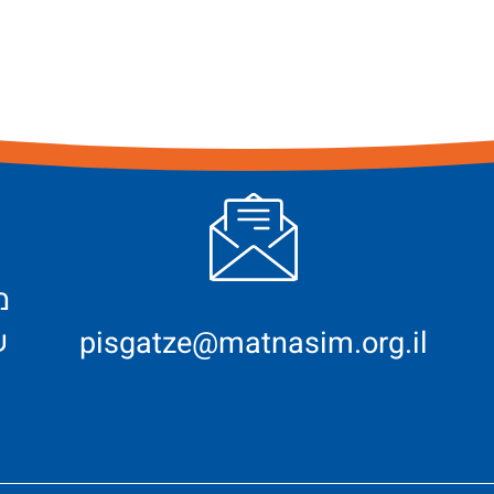
ש
pisgatze@matnasim.org.il