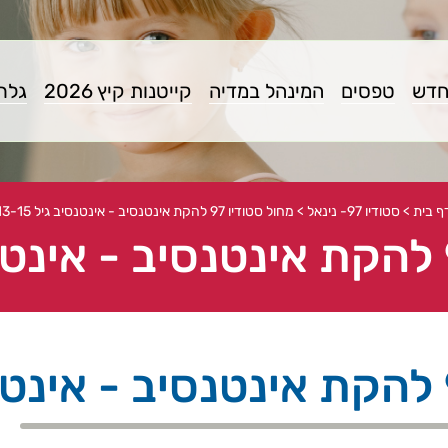
חדש
טפסים
המינהל במדיה
קייטנות קיץ 2026
גלרי
ף בית
>
סטודיו 97- נינאל
>
מחול סטודיו 97 להקת אינטנסיב - אינטנסיב גיל 13-15