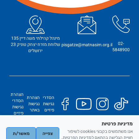
מינהל קהילתי משה דיין 135
02-
שלוחת מזרח יצחק טוניק 23
pisgatze@matnasim.org.il
5848900
ירושלים
הצהרת
הסדרי
הצהרת
הסדרי
נגישות
נגישות
נגישות
פיזיים
באתר
פיזיים
מדיניות פרטיות
כל הזכויות שמורות
אנו משתמשים בקבצי cookies לשיפור
צפייה
מאשר/ת
אתריקס בניית אתרים
חוויית הגלישה בהתאם למדיניות הפרטיות.