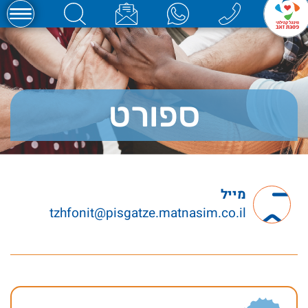
ספורט
מייל
tzhfonit@pisgatze.matnasim.co.il