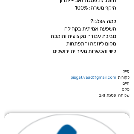
תושב/ת פסגת זאב - יתרון
היקף משרה: 100%
למה אצלנו?
השפעה אמיתית בקהילה
סביבת עבודה מקצועית ותומכת
מקום ליוזמה והתפתחות
ליווי והכשרות מעיריית ירושלים
מייל
לקורות
pisgat.yaad@gmail.com
חיים
פקס
שלוחה
פסגת זאב