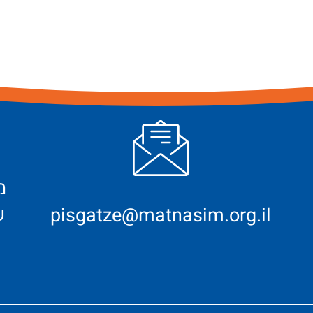
ש
pisgatze@matnasim.org.il