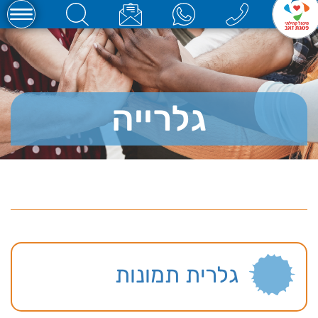
גלרייה
גלרית תמונות