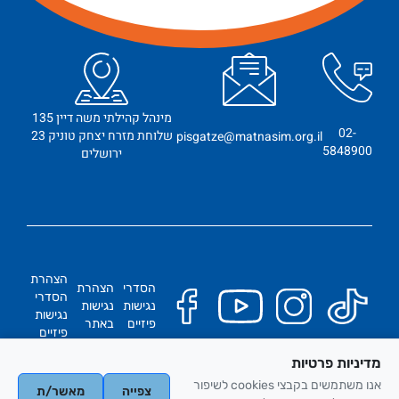
מינהל קהילתי משה דיין 135
02-
שלוחת מזרח יצחק טוניק 23
pisgatze@matnasim.org.il
5848900
ירושלים
הצהרת
הסדרי
הצהרת
הסדרי
נגישות
נגישות
נגישות
פיזיים
באתר
פיזיים
מדיניות פרטיות
כל הזכויות שמורות
אנו משתמשים בקבצי cookies לשיפור
צפייה
מאשר/ת