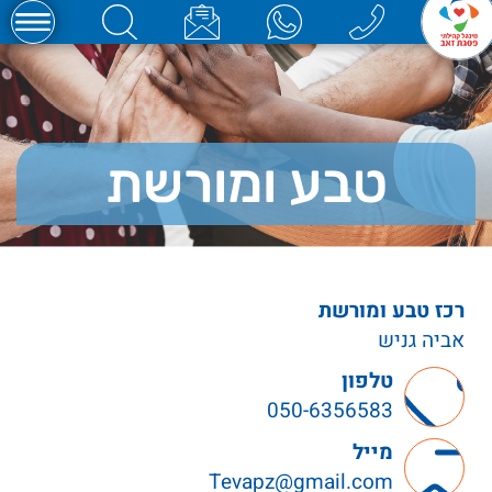
טבע ומורשת
רכז טבע ומורשת
אביה גניש
טלפון
050-6356583
מייל
Tevapz@gmail.com