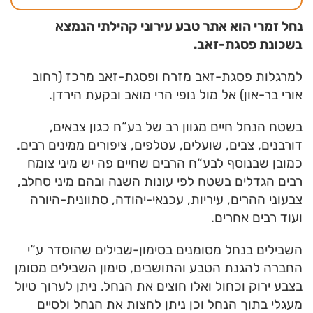
נחל זמרי הוא אתר טבע עירוני קהילתי הנמצא
בשכונת פסגת-זאב.
למרגלות פסגת-זאב מזרח ופסגת-זאב מרכז (רחוב
אורי בר-און) אל מול נופי הרי מואב ובקעת הירדן.
בשטח הנחל חיים מגוון רב של בע“ח כגון צבאים,
דורבנים, צבים, שועלים, עטלפים, ציפורים ממינים רבים.
כמובן שבנוסף לבע“ח הרבים שחיים פה יש מיני צומח
רבים הגדלים בשטח לפי עונות השנה ובהם מיני סחלב,
צבעוני ההרים, עיריות, עכנאי-יהודה, סתוונית-היורה
ועוד רבים אחרים.
השבילים בנחל מסומנים בסימון-שבילים שהוסדר ע“י
החברה להגנת הטבע והתושבים, סימון השבילים מסומן
בצבע ירוק וכחול ואלו חוצים את הנחל. ניתן לערוך טיול
מעגלי בתוך הנחל וכן ניתן לחצות את הנחל ולסיים