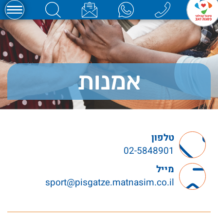
אמנות
טלפון
02-5848901
מייל
sport@pisgatze.matnasim.co.il