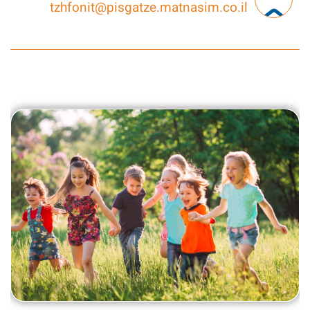
tzhfonit@pisgatze.matnasim.co.il