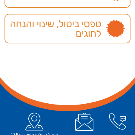
טפסי ביטול, שינוי והנחה
לחוגים
מינהל קהילתי משה דיין 135