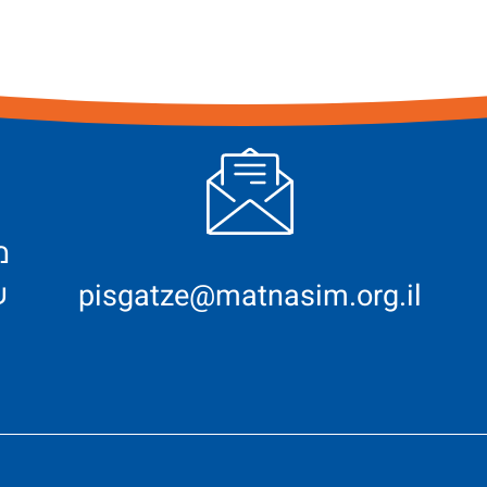
ש
pisgatze@matnasim.org.il