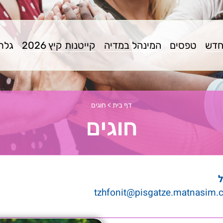
חדש
טפסים
המינהל במדיה
קייטנות קיץ 2026
גלרי
דף בית
>
חוגים
חוגים
ל
tzhfonit@pisgatze.matnasim.c